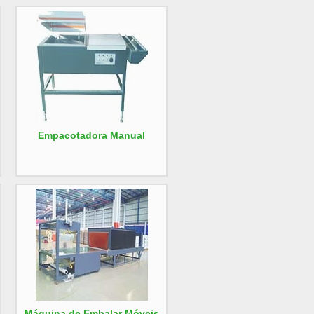
Empacotadora Manual
Máquina de Embalar Móveis