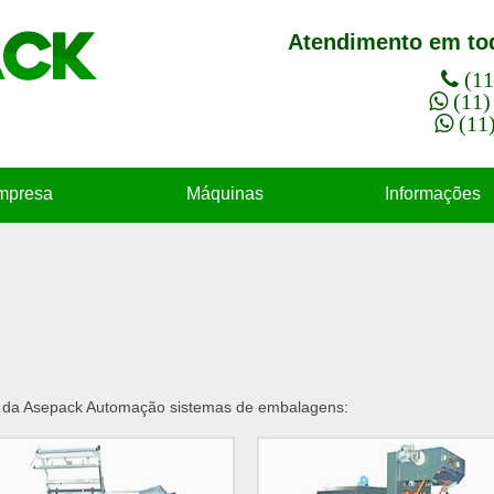
Atendimento em tod
(1
(11
(11
mpresa
Máquinas
Informações
s da Asepack Automação sistemas de embalagens: