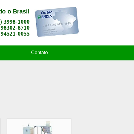
o o Brasil
1)
3998-1000
)
98302-8710
)
94521-0055
Contato