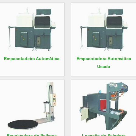
Empacotadeira Automática
Empacotadora Automática
Usada
Envolvedora de Palletes
Locação de Seladora