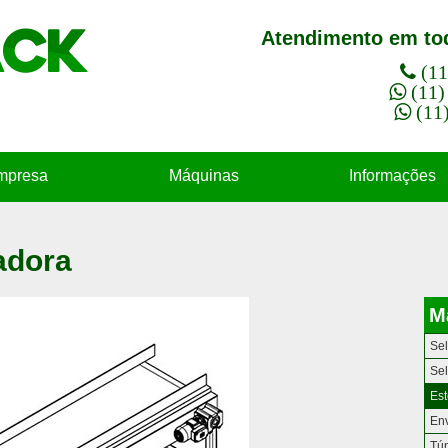
Atendimento em tod
(1
(11
(11
mpresa
Máquinas
Informações
adora
M
Sel
Sel
Est
Env
Tún