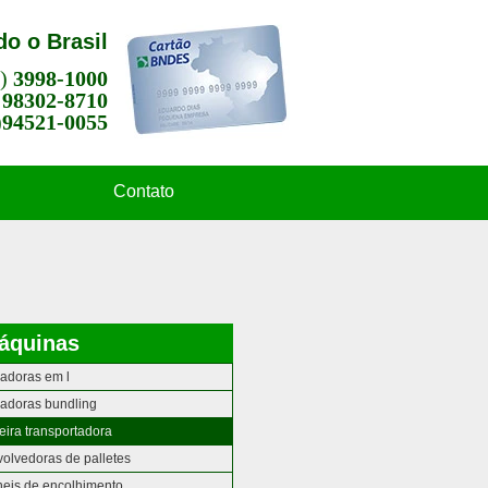
o o Brasil
1)
3998-1000
)
98302-8710
)
94521-0055
Contato
áquinas
adoras em l
adoras bundling
eira transportadora
olvedoras de palletes
eis de encolhimento